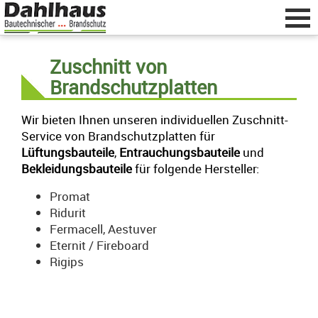
Zuschnitt von
Brandschutzplatten
Home
zurück
Wir bieten Ihnen unseren individuellen Zuschnitt-
Service von Brandschutzplatten für
Beratung & Planung
Lüftungsbauteile
,
Entrauchungsbauteile
und
Bekleidungsbauteile
für folgende Hersteller:
Zuschnitt von Brandschutzplatten
Promat
Fertigung & Lagerung
Ridurit
Fermacell, Aestuver
Lieferung & Montage
Eternit / Fireboard
Rigips
Dahlhaus GmbH
Vulkanstraße 13