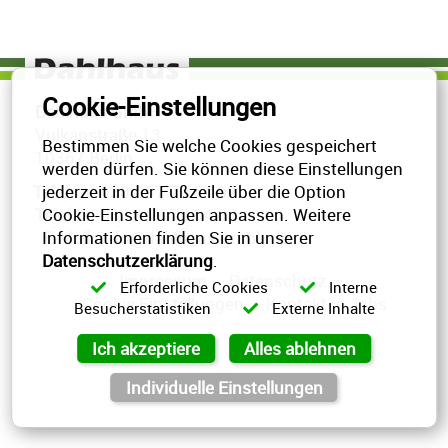
10367 Berlin • Deutschland
info@dahlhaus-gmbh.de
030 / 57 79 64 02
Cookie-Einstellungen
Dahlhaus GmbH
Vulkanstraße 13
030 / 57 79 64 03
Bestimmen Sie welche Cookies gespeichert
10367 Berlin
werden dürfen. Sie können diese Einstellungen
Telefon
jederzeit in der Fußzeile über die Option
030 / 57 79 64 02
Telefax
Cookie-Einstellungen anpassen. Weitere
030 / 57 79 64 03
Informationen finden Sie in unserer
E-Mail
info@dahlhaus-gmbh.de
E-Mail
Anrufen
Datenschutzerklärung
.
Impressum
•
Datenschutz
•
Erforderliche Cookies
Interne
Cookie Einstellungen
•
Kontakt
•
Jobs
Besucherstatistiken
Externe Inhalte
Anfahrt
vCard
QR-Code
Bookmark
Ich akzeptiere
Alles ablehnen
Impressum
•
Datenschutz
•
Cookie Einstellungen
•
Kontakt
•
Jobs
Individuelle Einstellungen
Verwaltet mit HomepageEasy