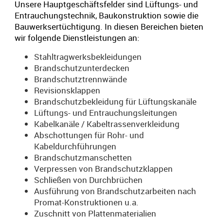
Unsere Hauptgeschäftsfelder sind Lüftungs- und
10367 Berlin • Deutschland
Entrauchungstechnik, Baukonstruktion sowie die
info@dahlhaus-gmbh.de
Bauwerksertüchtigung. In diesen Bereichen bieten
wir folgende Dienstleistungen an:
030 / 57 79 64 02
Stahltragwerksbekleidungen
030 / 57 79 64 03
Brandschutzunterdecken
Brandschutztrennwände
Revisionsklappen
Brandschutzbekleidung für Lüftungskanäle
Lüftungs- und Entrauchungsleitungen
E-Mail
Anrufen
Kabelkanäle / Kabeltrassenverkleidung
Abschottungen für Rohr- und
Kabeldurchführungen
Brandschutzmanschetten
Anfahrt
vCard
QR-Code
Bookmark
Verpressen von Brandschutzklappen
Schließen von Durchbrüchen
Impressum
•
Datenschutz
•
Cookie Einstellungen
•
Kontakt
•
Jobs
Ausführung von Brandschutzarbeiten nach
Promat-Konstruktionen u.a.
Verwaltet mit HomepageEasy
Zuschnitt von Plattenmaterialien