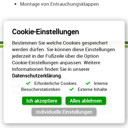
Montage von Entrauchungsklappen
Cookie-Einstellungen
Bestimmen Sie welche Cookies gespeichert
werden dürfen. Sie können diese Einstellungen
jederzeit in der Fußzeile über die Option
Dahlhaus GmbH
Cookie-Einstellungen anpassen. Weitere
Vulkanstraße 13
Informationen finden Sie in unserer
10367 Berlin
Datenschutzerklärung
.
Telefon
030 / 57 79 64 02
Erforderliche Cookies
Interne
Telefax
030 / 57 79 64 03
Besucherstatistiken
Externe Inhalte
E-Mail
info@dahlhaus-gmbh.de
Ich akzeptiere
Alles ablehnen
Impressum
•
Datenschutz
•
Cookie Einstellungen
•
Kontakt
•
Jobs
Individuelle Einstellungen