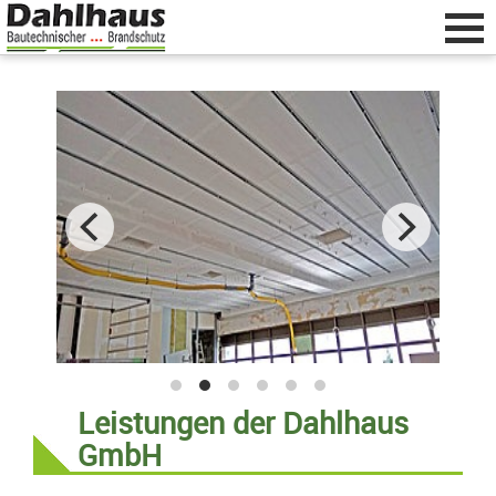
Home
zurück
Beratung & Planung
Zuschnitt von Brandschutzplatten
Fertigung & Lagerung
Lieferung & Montage
Leistungen der Dahlhaus
Dahlhaus GmbH
GmbH
Vulkanstraße 13