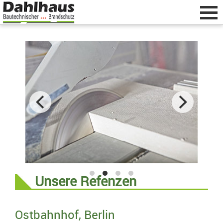
Home
zurück
Brandschutz
Über uns
Leistungen
Referenzen
Unsere Refenzen
Kontakt
Ostbahnhof, Berlin
Dahlhaus GmbH