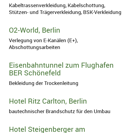
Vulkanstraße 13
Kabeltrassenverkleidung, Kabelschottung,
Stützen- und Trägerverkleidung, BSK-Verkleidung
10367 Berlin • Deutschland
info@dahlhaus-gmbh.de
O2-World, Berlin
030 / 57 79 64 02
Verlegung von E-Kanälen (E+),
Abschottungsarbeiten
030 / 57 79 64 03
Eisenbahntunnel zum Flughafen
BER Schönefeld
Bekleidung der Trockenleitung
E-Mail
Anrufen
Hotel Ritz Carlton, Berlin
bautechnischer Brandschutz für den Umbau
Anfahrt
vCard
QR-Code
Bookmark
Impressum
•
Datenschutz
•
Cookie Einstellungen
•
Kontakt
•
Jobs
Hotel Steigenberger am